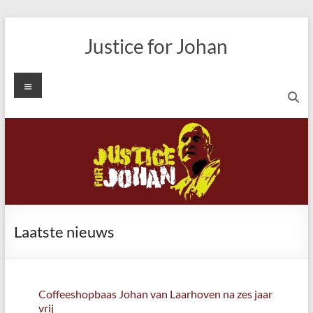
Ga
naar
Justice for Johan
de
inhoud
Menu
Laatste nieuws
Coffeeshopbaas Johan van Laarhoven na zes jaar
vrij