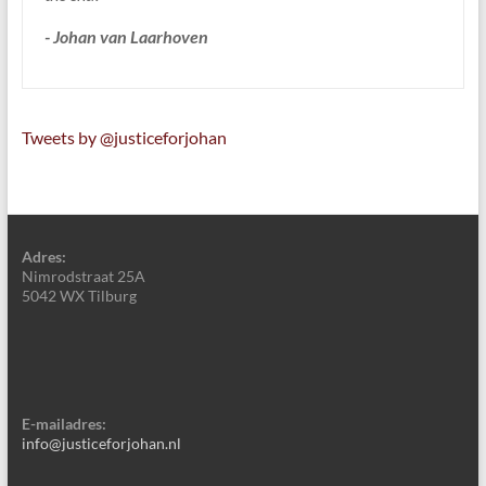
- Johan van Laarhoven
Tweets by @justiceforjohan
Adres:
Nimrodstraat 25A
5042 WX Tilburg
E-mailadres:
info@justiceforjohan.nl