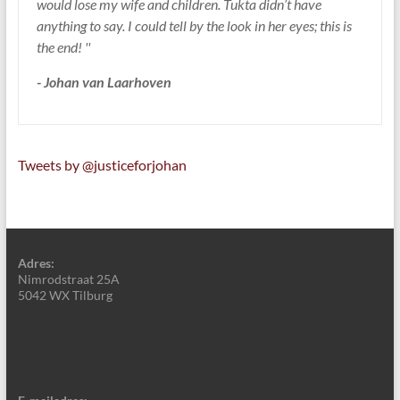
would lose my wife and children. Tukta didn’t have
anything to say. I could tell by the look in her eyes; this is
the end! ''
- Johan van Laarhoven
Tweets by @justiceforjohan
Adres:
Nimrodstraat 25A
5042 WX Tilburg