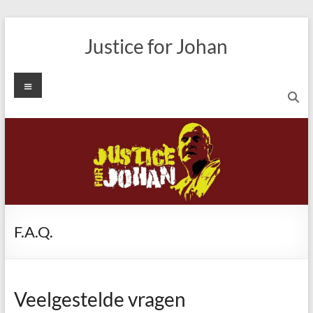
Ga
naar
Justice for Johan
de
inhoud
Menu
F.A.Q.
Veelgestelde vragen