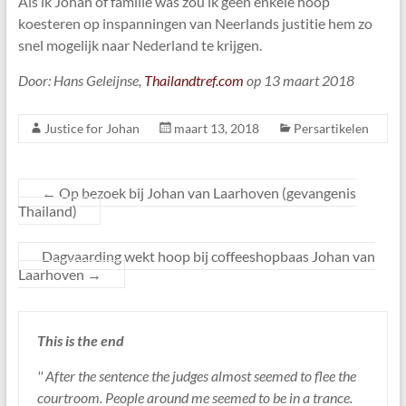
Als ik Johan of familie was zou ik geen enkele hoop
koesteren op inspanningen van Neerlands justitie hem zo
snel mogelijk naar Nederland te krijgen.
Door: Hans Geleijnse,
Thailandtref.com
op 13 maart 2018
Justice for Johan
maart 13, 2018
Persartikelen
←
Op bezoek bij Johan van Laarhoven (gevangenis
Thailand)
Dagvaarding wekt hoop bij coffeeshopbaas Johan van
Laarhoven
→
This is the end
'' After the sentence the judges almost seemed to flee the
courtroom. People around me seemed to be in a trance.