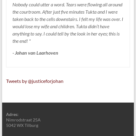
Nobody could utter a word. Tears were flowing all around
the courtroom. After just five minutes Tukta and I were
taken back to the cells downstairs. I felt my life was over. I
would lose my wife and children. Tukta didn’t have
anything to say. I could tell by the look in her eyes; this is
the end! ''
- Johan van Laarhoven
Tweets by @justiceforjohan
Adres:
Nimrodstraat 25A
5042 WX Tilburg