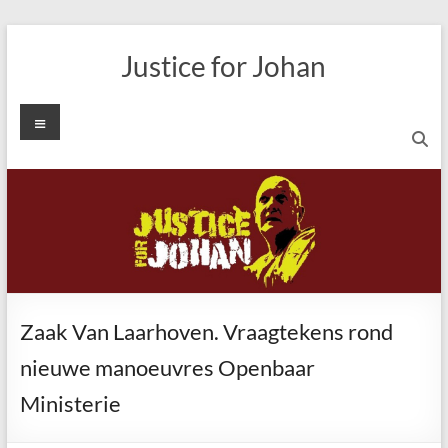
Ga
naar
Justice for Johan
de
inhoud
Menu
Zaak Van Laarhoven. Vraagtekens rond
nieuwe manoeuvres Openbaar
Ministerie