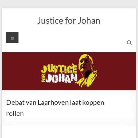
Ga
naar
Justice for Johan
de
inhoud
Menu
Debat van Laarhoven laat koppen
rollen