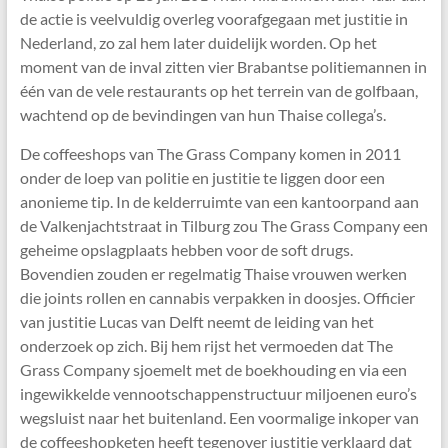
de actie is veelvuldig overleg voorafgegaan met justitie in
Nederland, zo zal hem later duidelijk worden. Op het
moment van de inval zitten vier Brabantse politiemannen in
één van de vele restaurants op het terrein van de golfbaan,
wachtend op de bevindingen van hun Thaise collega’s.
De coffeeshops van The Grass Company komen in 2011
onder de loep van politie en justitie te liggen door een
anonieme tip. In de kelderruimte van een kantoorpand aan
de Valkenjachtstraat in Tilburg zou The Grass Company een
geheime opslagplaats hebben voor de soft drugs.
Bovendien zouden er regelmatig Thaise vrouwen werken
die joints rollen en cannabis verpakken in doosjes. Officier
van justitie Lucas van Delft neemt de leiding van het
onderzoek op zich. Bij hem rijst het vermoeden dat The
Grass Company sjoemelt met de boekhouding en via een
ingewikkelde vennootschappenstructuur miljoenen euro’s
wegsluist naar het buitenland. Een voormalige inkoper van
de coffeeshopketen heeft tegenover justitie verklaard dat