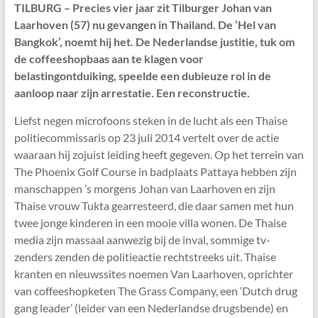
TILBURG – Precies vier jaar zit Tilburger Johan van
Laarhoven (57) nu gevangen in Thailand. De ‘Hel van
Bangkok’, noemt hij het. De Nederlandse justitie, tuk om
de coffeeshopbaas aan te klagen voor
belastingontduiking, speelde een dubieuze rol in de
aanloop naar zijn arrestatie. Een reconstructie.
Liefst negen microfoons steken in de lucht als een Thaise
politiecommissaris op 23 juli 2014 vertelt over de actie
waaraan hij zojuist leiding heeft gegeven. Op het terrein van
The Phoenix Golf Course in badplaats Pattaya hebben zijn
manschappen ’s morgens Johan van Laarhoven en zijn
Thaise vrouw Tukta gearresteerd, die daar samen met hun
twee jonge kinderen in een mooie villa wonen. De Thaise
media zijn massaal aanwezig bij de inval, sommige tv-
zenders zenden de politieactie rechtstreeks uit. Thaise
kranten en nieuwssites noemen Van Laarhoven, oprichter
van coffeeshopketen The Grass Company, een ‘Dutch drug
gang leader’ (leider van een Nederlandse drugsbende) en