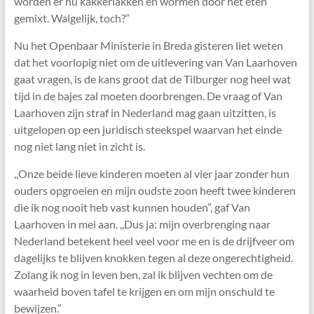
worden er nu kakkerlakken en wormen door het eten
gemixt. Walgelijk, toch?”
Nu het Openbaar Ministerie in Breda gisteren liet weten
dat het voorlopig niet om de uitlevering van Van Laarhoven
gaat vragen, is de kans groot dat de Tilburger nog heel wat
tijd in de bajes zal moeten doorbrengen. De vraag of Van
Laarhoven zijn straf in Nederland mag gaan uitzitten, is
uitgelopen op een juridisch steekspel waarvan het einde
nog niet lang niet in zicht is.
,,Onze beide lieve kinderen moeten al vier jaar zonder hun
ouders opgroeien en mijn oudste zoon heeft twee kinderen
die ik nog nooit heb vast kunnen houden”, gaf Van
Laarhoven in mei aan. ,,Dus ja: mijn overbrenging naar
Nederland betekent heel veel voor me en is de drijfveer om
dagelijks te blijven knokken tegen al deze ongerechtigheid.
Zolang ik nog in leven ben, zal ik blijven vechten om de
waarheid boven tafel te krijgen en om mijn onschuld te
bewijzen.”