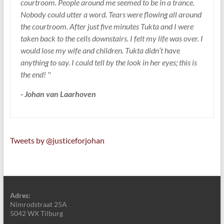
courtroom. People around me seemed to be in a trance.
Nobody could utter a word. Tears were flowing all around
the courtroom. After just five minutes Tukta and I were
taken back to the cells downstairs. I felt my life was over. I
would lose my wife and children. Tukta didn’t have
anything to say. I could tell by the look in her eyes; this is
the end! ''
- Johan van Laarhoven
Tweets by @justiceforjohan
Adres:
Nimrodstraat 25A
5042 WX Tilburg