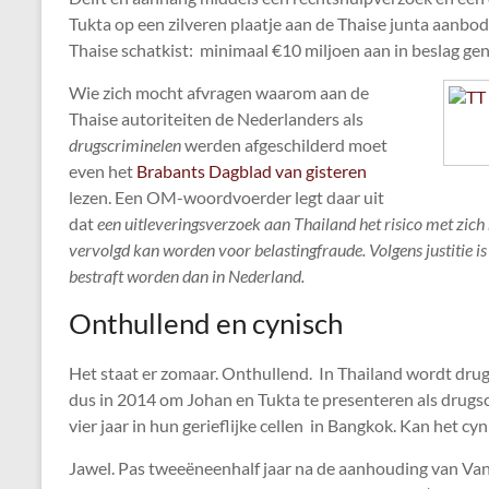
Tukta op een zilveren plaatje aan de Thaise junta aanbo
Thaise schatkist: minimaal €10 miljoen aan in beslag g
Wie zich mocht afvragen waarom aan de
Thaise autoriteiten de Nederlanders als
drugscriminelen
werden afgeschilderd moet
even het
Brabants Dagblad van gisteren
lezen. Een OM-woordvoerder legt daar uit
dat
een uitleveringsverzoek aan Thailand het risico met zic
vervolgd kan worden voor belastingfraude. Volgens justitie i
bestraft worden dan in Nederland.
Onthullend en cynisch
Het staat er zomaar. Onthullend. In Thailand wordt drug
dus in 2014 om Johan en Tukta te presenteren als drugsc
vier jaar in hun gerieflijke cellen in Bangkok. Kan het cy
Jawel. Pas tweeëneenhalf jaar na de aanhouding van Va