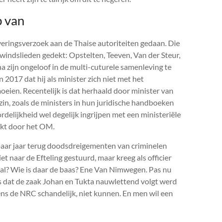
 van
everingsverzoek aan de Thaise autoriteiten gedaan. Die
ewindslieden gedekt: Opstelten, Teeven, Van der Steur,
a zijn ongeloof in de multi-cuturele samenleving te
2017 dat hij als minister zich niet met het
ien. Recentelijk is dat herhaald door minister van
n, zoals de ministers in hun juridische handboeken
delijkheid wel degelijk ingrijpen met een ministeriële
akt door het OM.
paar jaar terug doodsdreigementen van criminelen
et naar de Efteling gestuurd, maar kreeg als officier
eval? Wie is daar de baas? Ene Van Nimwegen. Pas nu
rs dat de zaak Johan en Tukta nauwlettend volgt werd
ens de
NRC
schandelijk, niet kunnen. En men wil een