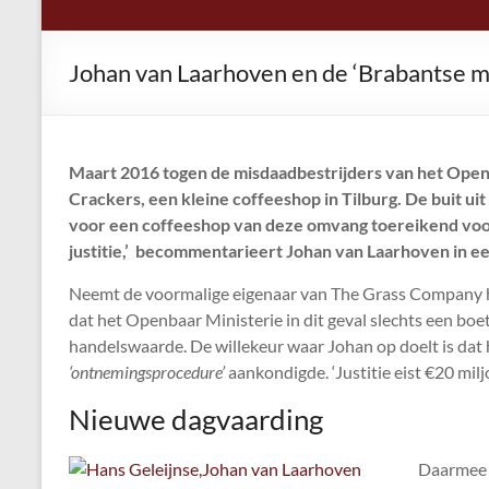
Johan van Laarhoven en de ‘Brabantse maff
Maart 2016 togen de misdaadbestrijders van het Openb
Crackers, een kleine coffeeshop in Tilburg. De buit uit
voor een coffeeshop van deze omvang toereikend voor
justitie,’ becommentarieert Johan van Laarhoven in ee
Neemt de voormalige eigenaar van The Grass Company het
dat het Openbaar Ministerie in dit geval slechts een boete
handelswaarde. De willekeur waar Johan op doelt is da
‘ontnemingsprocedure’
aankondigde. ‘Justitie eist €20 mil
Nieuwe dagvaarding
Daarmee i