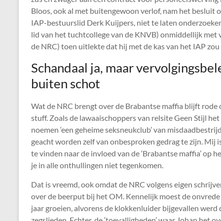
Bloos, ook al met buitengewoon verlof, nam het besluit o
IAP-bestuurslid Derk Kuijpers, niet te laten onderzoeken.
lid van het tuchtcollege van de KNVB) onmiddellijk met ve
de
NRC
) toen uitlekte dat hij met de kas van het IAP z
Schandaal ja, maar vervolgingsbel
buiten schot
Wat de
NRC
brengt over de Brabantse maffia blijft rode 
stuff. Zoals de lawaaischoppers van relsite Geen Stijl het
noemen ‘een geheime seksneukclub’ van misdaadbestrijd
geacht worden zelf van onbesproken gedrag te zijn. Mij is 
te vinden naar de invloed van de ‘Brabantse maffia’ op 
je in alle onthullingen niet tegenkomen.
Dat is vreemd, ook omdat de
NRC
volgens eigen schrijve
over de beerput bij het OM. Kennelijk moest de onvrede 
jaar groeien, alvorens de klokkenluider bijgevallen wer
zegslieden. Echter, de ‘toevalligheden’ waar Johan het over