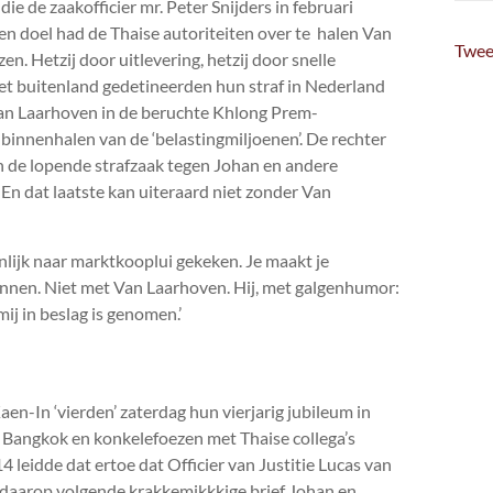
die de zaakofficier mr. Peter Snijders in februari
en doel had de Thaise autoriteiten over te halen Van
Twee
n. Hetzij door uitlevering, hetzij door snelle
 het buitenland gedetineerden hun straf in Nederland
van Laarhoven in de beruchte Khlong Prem-
binnenhalen van de ‘belastingmiljoenen’. De rechter
n de lopende strafzaak tegen Johan en andere
 En dat laatste kan uiteraard niet zonder Van
jnlijk naar marktkooplui gekeken. Je maakt je
innen. Niet met Van Laarhoven. Hij, met galgenhumor:
ij in beslag is genomen.’
aen-In ‘vierden’ zaterdag hun vierjarig jubileum in
r Bangkok en konkelefoezen met Thaise collega’s
 leidde dat ertoe dat Officier van Justitie Lucas van
 daarop volgende krakkemikkkige brief Johan en