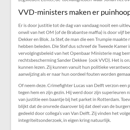
VVD-ministers maken er puinhoop
Er is door justitie tot de dag van vandaag nooit een uitl
onwil van het OM (of de Brabantse maffia) is door vijf b
Dekker en Blok. Ja Stef, de man die een Trumpie maakte n
hebben beleden. Die Stef dus schreef de Tweede Kamer in 
vervolgingsbeleid van het Openbaar Ministerie mag bemoe
rechtsbescherming Sander Dekkee (ook VVD). Het is onzi
kunnen lezen. Zij kunnen vanuit hun politieke verantwoor
aanwijzing als er naar hun oordeel fouten worden gema
Of neem deze. Crimefighter Lucas van Delft verzon een 
tegen hem en zijn gezin. Hij werd door zijn superieuren ni
van justitie een baantje bij het parket in Rotterdam. To
blijkt dat de onvrede daarover bij dat deel van de burge
gedeeld door collega’s van Van Delft. Zij vinden het volg
integriteitsonderzoek, in eigen kring natuurlijk.