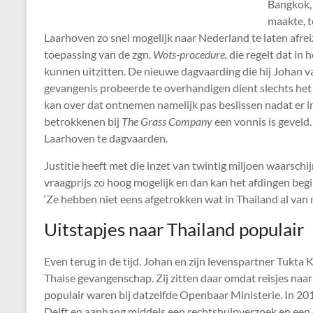
Bangkok, 
maakte, t
Laarhoven zo snel mogelijk naar Nederland te laten afreize
toepassing van de zgn.
Wots-procedure,
die regelt dat in
kunnen uitzitten. De nieuwe dagvaarding die hij Johan 
gevangenis probeerde te overhandigen dient slechts het 
kan over dat ontnemen namelijk pas beslissen nadat er i
betrokkenen bij
The Grass Company
een vonnis is geveld.
Laarhoven te dagvaarden.
Justitie heeft met die inzet van twintig miljoen waarschi
vraagprijs zo hoog mogelijk en dan kan het afdingen beg
‘Ze hebben niet eens afgetrokken wat in Thailand al van m
Uitstapjes naar Thailand populair
Even terug in de tijd. Johan en zijn levenspartner Tukta K
Thaise gevangenschap. Zij zitten daar omdat reisjes naa
populair waren bij datzelfde Openbaar Ministerie. In 2014
Delft en aanhang middels een rechtshulpverzoek en een