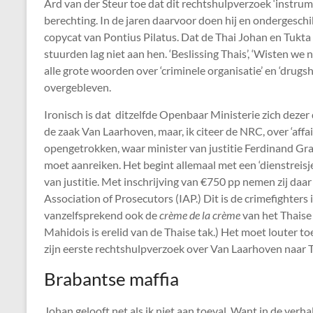
Ard van der Steur toe dat dit rechtshulpverzoek ‘instru
berechting. In de jaren daarvoor doen hij en ondergesch
copycat van Pontius Pilatus. Dat de Thai Johan en Tukta vo
stuurden lag niet aan hen. ‘Beslissing Thais’, ‘Wisten we n
alle grote woorden over ‘criminele organisatie’ en ‘drugsh
overgebleven.
Ironisch is dat ditzelfde Openbaar Ministerie zich deze
de zaak Van Laarhoven, maar, ik citeer de
NRC
, over ‘aff
opengetrokken, waar minister van justitie Ferdinand Gr
moet aanreiken. Het begint allemaal met een ‘dienstreis
van justitie. Met inschrijving van €750 pp nemen zij da
Association of Prosecutors (IAP.) Dit is de crimefighters
vanzelfsprekend ook de
crème de la crème
van het Thaise
Mahidois is erelid van de Thaise tak.) Het moet louter 
zijn eerste rechtshulpverzoek over Van Laarhoven naar T
Brabantse maffia
Johan gelooft net als ik niet aan toeval. Want in de verh