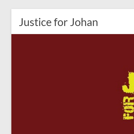
Ga
naar
Justice for Johan
de
inhoud