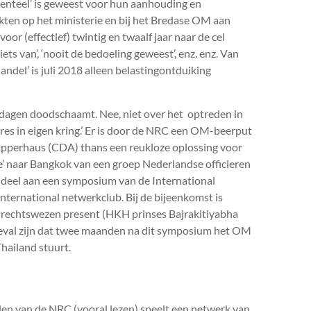
menteel’ is geweest voor hun aanhouding en
ikten op het ministerie en bij het Bredase OM aan
or (effectief) twintig en twaalf jaar naar de cel
iets van’, ‘nooit de bedoeling geweest’, enz. enz. Van
andel’ is juli 2018 alleen belastingontduiking
r dagen doodschaamt. Nee, niet over het optreden in
aires in eigen kring.’ Er is door de
NRC
een OM-beerput
apperhaus (CDA) thans een reukloze oplossing voor
je’ naar Bangkok van een groep Nederlandse officieren
ar deel aan een symposium van de International
 international netwerkclub. Bij de bijeenkomst is
 rechtswezen present (HKH prinses Bajrakitiyabha
toeval zijn dat twee maanden na dit symposium het OM
hailand stuurt.
alen van de
NRC
(vooral lezen) speelt een netwerk van