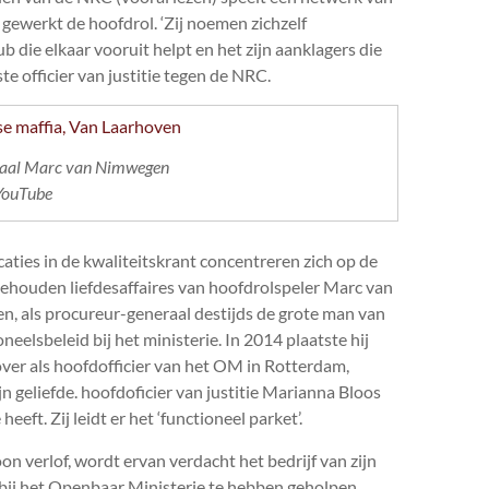
n gewerkt de hoofdrol. ‘Zij noemen zichzelf
b die elkaar vooruit helpt en het zijn aanklagers die
e officier van justitie tegen de
NRC
.
raal Marc van Nimwegen
YouTube
caties in de kwaliteitskrant concentreren zich op de
ehouden liefdesaffaires van hoofdrolspeler Marc van
, als procureur-generaal destijds de grote man van
neelsbeleid bij het ministerie. In 2014 plaatste hij
 over als hoofdofficier van het OM in Rotterdam,
n geliefde. hoofdoficier van justitie Marianna Bloos
 heeft. Zij leidt er het ‘functioneel parket’.
 verlof, wordt ervan verdacht het bedrijf van zijn
bij het Openbaar Ministerie te hebben geholpen.