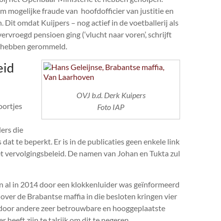
m mogelijke fraude van hoofdofficier van justitie en
 Dit omdat Kuijpers – nog actief in de voetballerij als
rvroegd pensioen ging (‘vlucht naar voren’, schrijft
ou hebben gerommeld.
eid
OVJ b.d. Derk Kuipers
oortjes
Foto IAP
ers die
dat te beperkt. Er is in de publicaties geen enkele link
het vervolgingsbeleid. De namen van Johan en Tukta zul
n al in 2014 door een klokkenluider was geïnformeerd
over de Brabantse maffia in die besloten kringen vier
d door andere zeer betrouwbare en hooggeplaatste
 heeft zijn te talrijk om dit te negeren.