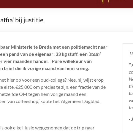
ia’ bij justitie
aar Ministerie te Breda met een politiemacht naar
Th
 een pand van de eigenaar: 33 kg stuff, een
‘stash
‘
 vier maanden handel. ‘Pure willekeur van
''
n brief die ik vorige maand van hem kreeg.
co
No
 hier op voor een oud-collega? Nee, hij wijst erop
th
 eiste, €25.000 om precies te zijn, een fractie van de
ta
t hetzelfde OM tegen hem vorige maand een
wo
joen van coffeeshop,’ kopte het Algemeen Dagblad.
to
-
s ook elke illusie weggenomen dat de trip naar