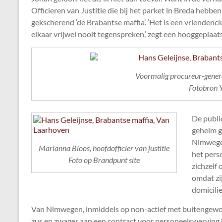
Officieren van Justitie die bij het parket in Breda hebbe
gekscherend ‘de Brabantse maffia’. ‘Het is een vriendenclu
elkaar vrijwel nooit tegenspreken,’ zegt een hooggeplaatst
Voormalig procureur-gene
Fotobron 
De publi
geheim g
Nimwegen
Marianna Bloos, hoofdofficier van justitie
het perso
Foto op Brandpunt site
zichzelf
omdat zij
domicilie
Van Nimwegen, inmiddels op non-actief met buitengewoon
zus en zwager aan een contract voor personeelswerving 