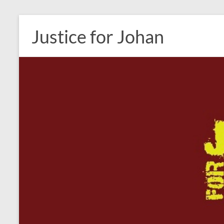
Ga
naar
Justice for Johan
de
inhoud