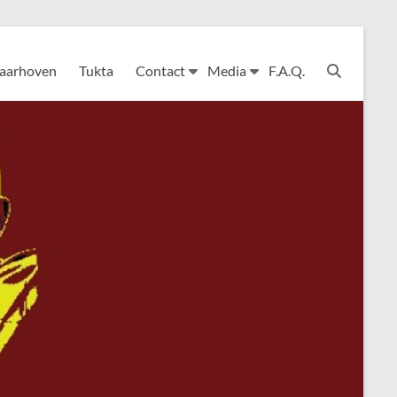
Laarhoven
Tukta
Contact
Media
F.A.Q.