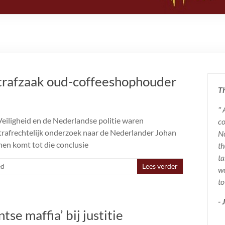
strafzaak oud-coffeeshophouder
Th
''
Veiligheid en de Nederlandse politie waren
co
strafrechtelijk onderzoek naar de Nederlander Johan
No
en komt tot die conclusie
th
ta
ed
Lees verder
wo
to
-
se maffia’ bij justitie