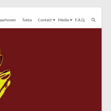
Laarhoven
Tukta
Contact
Media
F.A.Q.