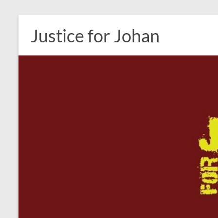
Ga
naar
Justice for Johan
de
inhoud