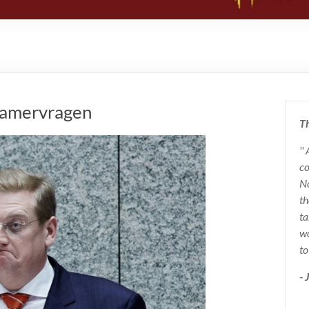
kamervragen
Th
''
co
No
th
ta
wo
to
-