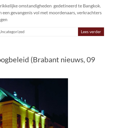
chrikkelijke omstandigheden gedetineerd te Bangkok.
in een gevangenis vol met moordenaars, verkrachters
ngen
Uncategorized
Lees verder
ogbeleid (Brabant nieuws, 09