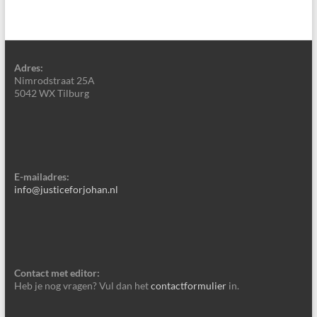
Adres:
Nimrodstraat 25A
5042 WX Tilburg
E-mailadres:
info@justiceforjohan.nl
Contact met editor:
Heb je nog vragen? Vul dan het
contactformulier
in.