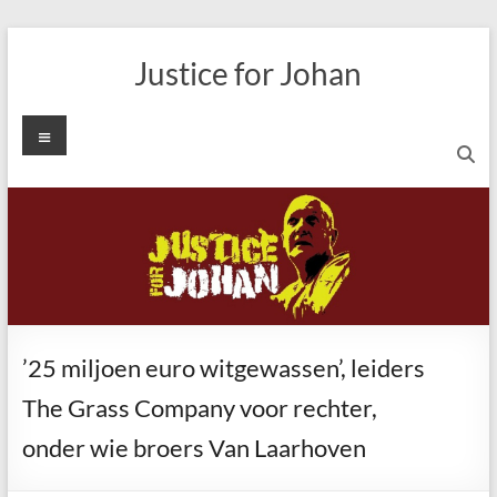
Ga
naar
Justice for Johan
de
inhoud
Menu
’25 miljoen euro witgewassen’, leiders
The Grass Company voor rechter,
onder wie broers Van Laarhoven