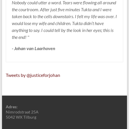
Nobody could utter a word. Tears were flowing all around
the courtroom. After just five minutes Tukta and I were
taken back to the cells downstairs. I felt my life was over. I
would lose my wife and children. Tukta didn’t have
anything to say. I could tell by the look in her eyes; this is
the end! ''
- Johan van Laarhoven
Tweets by @justiceforjohan
Adres:
Nimrodstraat 25A
5042 WX Tilburg