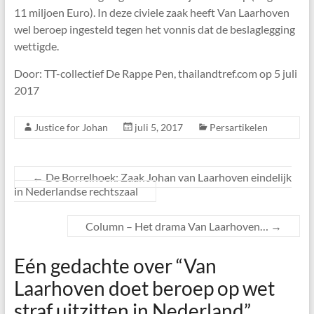
11 miljoen Euro). In deze civiele zaak heeft Van Laarhoven
wel beroep ingesteld tegen het vonnis dat de beslaglegging
wettigde.
Door: TT-collectief De Rappe Pen, thailandtref.com op 5 juli
2017
Justice for Johan
juli 5, 2017
Persartikelen
←
De Borrelhoek: Zaak Johan van Laarhoven eindelijk
in Nederlandse rechtszaal
Column – Het drama Van Laarhoven…
→
Eén gedachte over “
Van
Laarhoven doet beroep op wet
straf uitzitten in Nederland
”