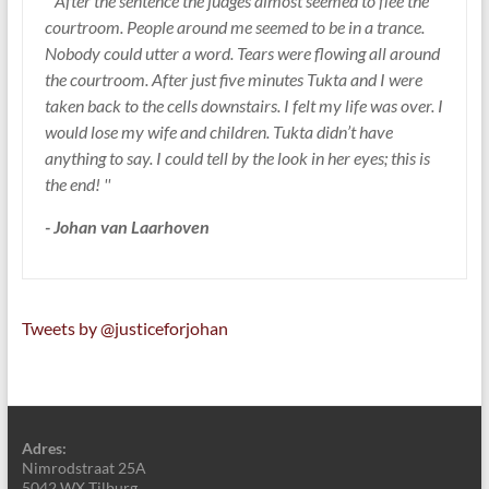
'' After the sentence the judges almost seemed to flee the
courtroom. People around me seemed to be in a trance.
Nobody could utter a word. Tears were flowing all around
the courtroom. After just five minutes Tukta and I were
taken back to the cells downstairs. I felt my life was over. I
would lose my wife and children. Tukta didn’t have
anything to say. I could tell by the look in her eyes; this is
the end! ''
- Johan van Laarhoven
Tweets by @justiceforjohan
Adres:
Nimrodstraat 25A
5042 WX Tilburg