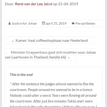
Door:
René van der Lee, bd.nl
op 25-04-2019
Justice for Johan
april 25, 2019
Persartikelen
←
Kamer: haal coffeeshopbaas naar Nederland
Minister Grapperhaus gaat zich inzetten voor Johan
van Laarhoven in Thailand, familie blij
→
This is the end
'' After the sentence the judges almost seemed to flee the
courtroom. People around me seemed to be in a trance.
Nobody could utter a word. Tears were flowing all around
the courtroom. After just five minutes Tukta and I were
taken back to the cells downstairs. I felt my life was over. I