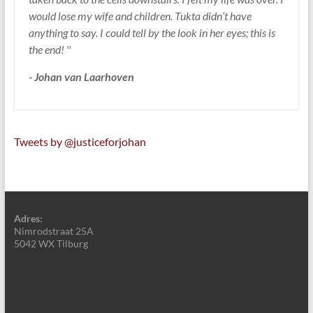
would lose my wife and children. Tukta didn’t have
anything to say. I could tell by the look in her eyes; this is
the end! ''
- Johan van Laarhoven
Tweets by @justiceforjohan
Adres:
Nimrodstraat 25A
5042 WX Tilburg