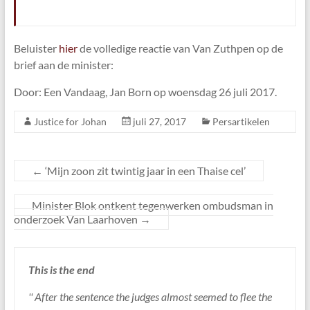
Beluister
hier
de volledige reactie van Van Zuthpen op de
brief aan de minister:
Door: Een Vandaag, Jan Born op woensdag 26 juli 2017.
Justice for Johan
juli 27, 2017
Persartikelen
←
‘Mijn zoon zit twintig jaar in een Thaise cel’
Minister Blok ontkent tegenwerken ombudsman in
onderzoek Van Laarhoven
→
This is the end
'' After the sentence the judges almost seemed to flee the