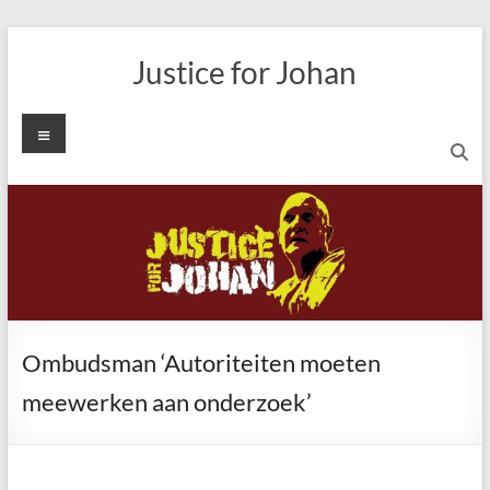
Ga
naar
Justice for Johan
de
inhoud
Menu
Ombudsman ‘Autoriteiten moeten
meewerken aan onderzoek’