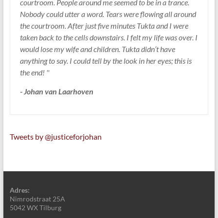
courtroom. People around me seemed to be in a trance.
Nobody could utter a word. Tears were flowing all around
the courtroom. After just five minutes Tukta and I were
taken back to the cells downstairs. I felt my life was over. I
would lose my wife and children. Tukta didn’t have
anything to say. I could tell by the look in her eyes; this is
the end! ''
- Johan van Laarhoven
Tweets by @justiceforjohan
Adres:
Nimrodstraat 25A
5042 WX Tilburg