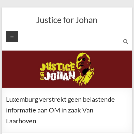
Ga
naar
Justice for Johan
de
inhoud
Menu
Luxemburg verstrekt geen belastende
informatie aan OM in zaak Van
Laarhoven