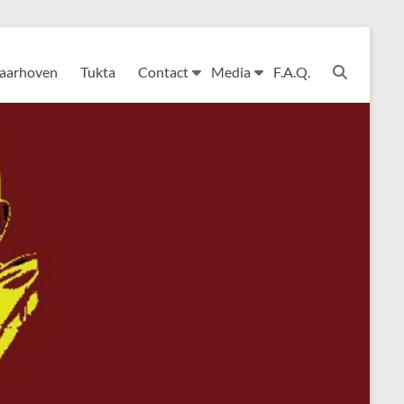
Laarhoven
Tukta
Contact
Media
F.A.Q.