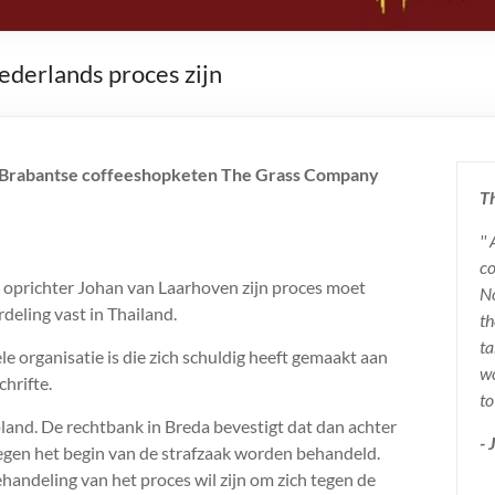
ederlands proces zijn
de Brabantse coffeeshopketen The Grass Company
Th
''
co
e oprichter Johan van Laarhoven zijn proces moet
No
eling vast in Thailand.
th
ta
 organisatie is die zich schuldig heeft gemaakt aan
wo
chrifte.
to
land. De rechtbank in Breda bevestigt dat dan achter
-
egen het begin van de strafzaak worden behandeld.
handeling van het proces wil zijn om zich tegen de