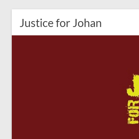
Ga
naar
Justice for Johan
de
inhoud