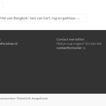
Hel van Bangkok’: last van hart, rug en galblaas
→
:
Contact met editor:
eforjohan.nl
Heb je nog vragen? Vul dan het
contactformulier
in.
pacious
door ThemeGrill. Aangedreven