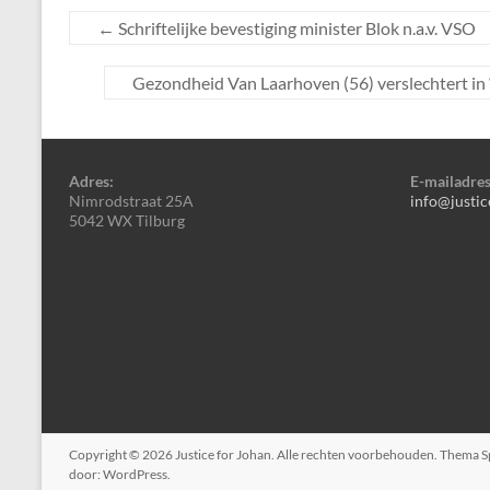
←
Schriftelijke bevestiging minister Blok n.a.v. VSO
Gezondheid Van Laarhoven (56) verslechtert in ‘
Adres:
E-mailadres
Nimrodstraat 25A
info@justic
5042 WX Tilburg
Copyright © 2026
Justice for Johan
. Alle rechten voorbehouden. Thema
S
door:
WordPress
.