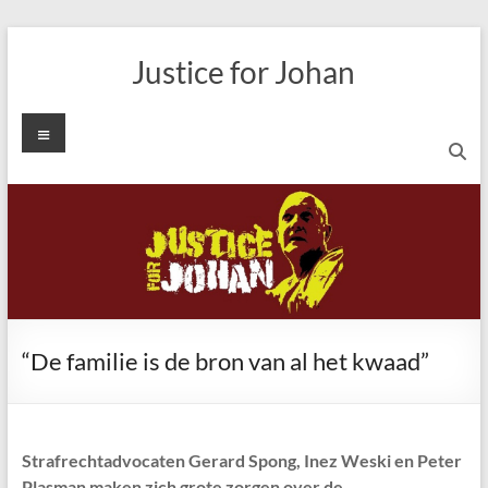
Ga
naar
Justice for Johan
de
inhoud
Menu
“De familie is de bron van al het kwaad”
Strafrechtadvocaten Gerard Spong, Inez Weski en Peter
Plasman maken zich grote zorgen over de