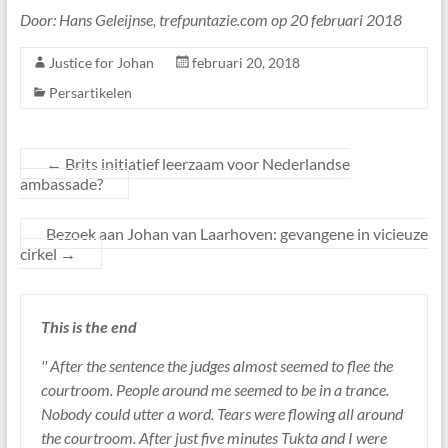
Door: Hans Geleijnse, trefpuntazie.com op 20 februari 2018
Justice for Johan
februari 20, 2018
Persartikelen
←
Brits initiatief leerzaam voor Nederlandse
ambassade?
Bezoek aan Johan van Laarhoven: gevangene in vicieuze
cirkel
→
This is the end
'' After the sentence the judges almost seemed to flee the
courtroom. People around me seemed to be in a trance.
Nobody could utter a word. Tears were flowing all around
the courtroom. After just five minutes Tukta and I were