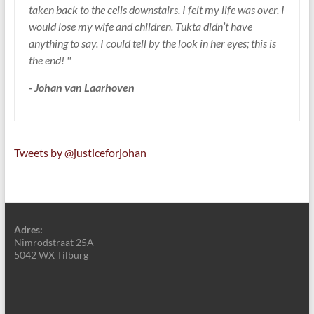
taken back to the cells downstairs. I felt my life was over. I
would lose my wife and children. Tukta didn’t have
anything to say. I could tell by the look in her eyes; this is
the end! ''
- Johan van Laarhoven
Tweets by @justiceforjohan
Adres:
Nimrodstraat 25A
5042 WX Tilburg