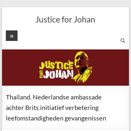
Ga
naar
Justice for Johan
de
inhoud
Menu
Thailand. Nederlandse ambassade
achter Brits initiatief verbetering
leefomstandigheden gevangenissen