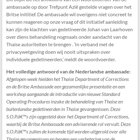
ambassade op door Trefpunt Azië gestelde vragen over het
Britse inititief. De ambassade wil overigens niet concreet te
kunnen reageren op onze vraag of dit initiatief aanleiding
kan zijn de klachten van gedetineerde Johan van Laarhoven
over diens behandeling nogmaals onder aandacht van de
Thaise autoriteiten te brengen . ‘In verband met de
privacywetgeving doen wij nooit uitspraken over
individuele gedetineerden,’ meldt de woordvoerder.
Het volledige antwoord van de Nederlandse ambassade:
Afgelopen week hielden het Thaise Department of Corrections
en de Britse Ambassade een gezamenlijke presentatie en een
workshop aangaande de introductie van nieuwe Standard
Operating Procedures inzake de behandeling van Thaise en
buitenlandse gedetineerden in Thaise gevangenissen. Deze
S.O.P.â€™s zijn opgesteld door het Department of Corrections,
waarbij de Britse Ambassade een adviserende rol vervult. Deze
S.O.P.â€™s zullen de komende tijd worden uitgerold over alle
Thaise gevangenissen en beogen een verbetering van de