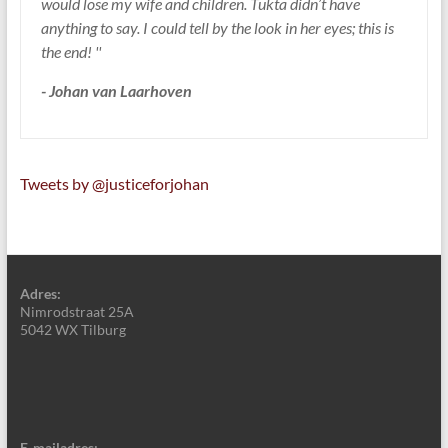
would lose my wife and children. Tukta didn’t have
anything to say. I could tell by the look in her eyes; this is
the end! ''
- Johan van Laarhoven
Tweets by @justiceforjohan
Adres:
Nimrodstraat 25A
5042 WX Tilburg
E-mailadres: