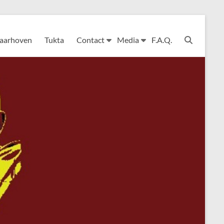
Laarhoven
Tukta
Contact
Media
F.A.Q.