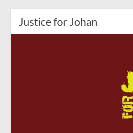
Ga
naar
Justice for Johan
de
inhoud