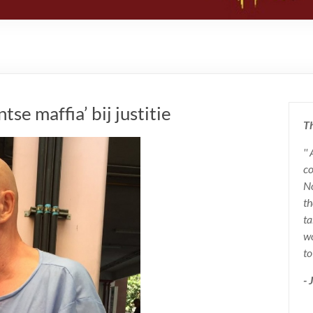
se maffia’ bij justitie
Th
''
co
No
th
ta
wo
to
-