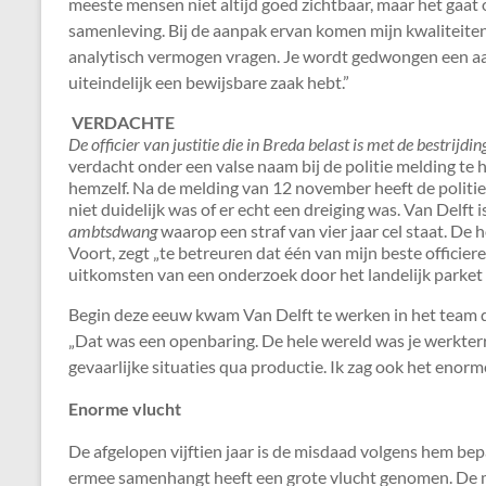
meeste mensen niet altijd goed zichtbaar, maar het gaat 
samenleving. Bij de aanpak ervan komen mijn kwaliteiten h
analytisch vermogen vragen. Je wordt gedwongen een aan
uiteindelijk een bewijsbare zaak hebt.”
VERDACHTE
De officier van justitie die in Breda belast is met de bestrijd
verdacht onder een valse naam bij de politie melding te
hemzelf. Na de melding van 12 november heeft de politi
niet duidelijk was of er echt een dreiging was. Van Delft i
ambtsdwang
waarop een straf van vier jaar cel staat. De h
Voort, zegt „te betreuren dat één van mijn beste officier
uitkomsten van een onderzoek door het landelijk parket 
Begin deze eeuw kwam Van Delft te werken in het team d
„Dat was een openbaring. De hele wereld was je werkter
gevaarlijke situaties qua productie. Ik zag ook het enorme
Enorme vlucht
De afgelopen vijftien jaar is de misdaad volgens hem be
ermee samenhangt heeft een grote vlucht genomen. De m