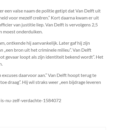
r een valse naam de politie getipt dat Van Delft uit
heid voor mezelf creëren.” Kort daarna kwam er uit
cier van justitie liep. Van Delft is vervolgens 2,5
in moest onderduiken.
m, ontkende hij aanvankelijk. Later gaf hij zijn
an „een bron uit het criminele milieu”. Van Delft
ot gevaar loopt als zijn identiteit bekend wordt”. Het
n.
jn excuses daarvoor aan.’’ Van Delft hoopt terug te
oe draag”. Hij wil straks weer „een bijdrage leveren
r-is-nu-zelf-verdachte-1584072