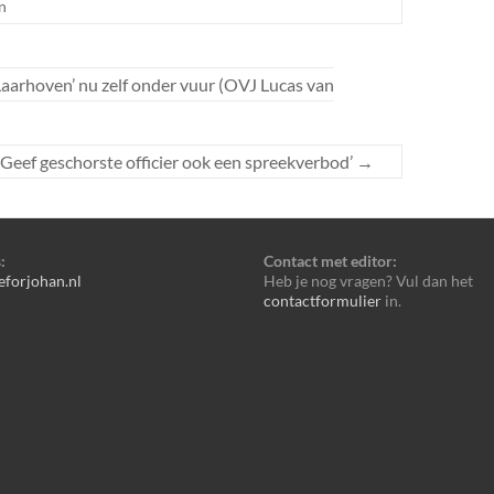
n
aarhoven’ nu zelf onder vuur (OVJ Lucas van
Geef geschorste officier ook een spreekverbod’
→
:
Contact met editor:
eforjohan.nl
Heb je nog vragen? Vul dan het
contactformulier
in.