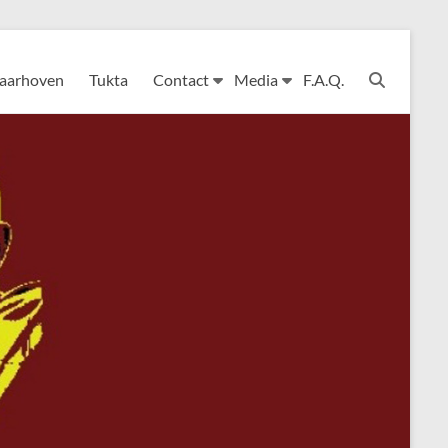
Laarhoven
Tukta
Contact
Media
F.A.Q.