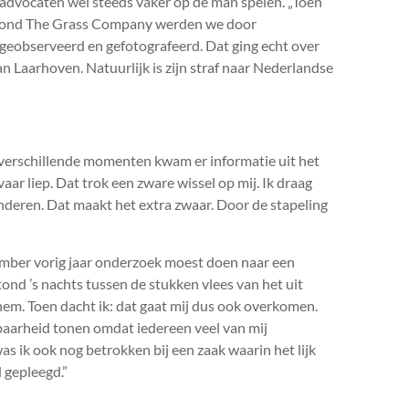
n advocaten wel steeds vaker op de man spelen. „Toen
aak rond The Grass Company werden we door
 geobserveerd en gefotografeerd. Dat ging echt over
Van Laarhoven. Natuurlijk is zijn straf naar Nederlandse
 verschillende momenten kwam er informatie uit het
aar liep. Dat trok een zware wissel op mij. Ik draag
nderen. Dat maakt het extra zwaar. Door de stapeling
vember vorig jaar onderzoek moest doen naar een
ond ’s nachts tussen de stukken vlees van het uit
 hem. Toen dacht ik: dat gaat mij dus ook overkomen.
baarheid tonen omdat iedereen veel van mij
as ik ook nog betrokken bij een zaak waarin het lijk
 gepleegd.”