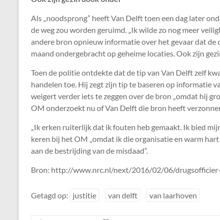
Als „noodsprong” heeft Van Delft toen een dag later onde
de weg zou worden geruimd. „Ik wilde zo nog meer veilig
andere bron opnieuw informatie over het gevaar dat de offi
maand ondergebracht op geheime locaties. Ook zijn gez
Toen de politie ontdekte dat de tip van Van Delft zelf kwa
handelen toe. Hij zegt zijn tip te baseren op informatie v
weigert verder iets te zeggen over de bron „omdat hij gro
OM onderzoekt nu of Van Delft die bron heeft verzonne
„Ik erken ruiterlijk dat ik fouten heb gemaakt. Ik bied mi
keren bij het OM „omdat ik die organisatie en warm hart t
aan de bestrijding van de misdaad”.
Bron: http://www.nrc.nl/next/2016/02/06/drugsofficie
Getagd op:
justitie
van delft
van laarhoven