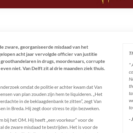
 de zware, georganiseerde misdaad van het
Th
open acht jaar vervolgde officier van justitie
 groothandelaren in drugs, moordenaars, corrupte
''
ven niet. Van Delft zit al drie maanden ziek thuis.
co
No
th
k onderzoek omdat de politie er achter kwam dat Van
ta
mensen van plan zouden zijn hem te liquideren. „Het
wo
erdachte in de beklaagdenbank te zitten”, zegt Van
to
n in Breda. Hij zegt door stress te zijn bezweken.
-
m bij het OM. Hij heeft „een voorkeur” voor de
al de zware misdaad te bestrijden. Het is voor de