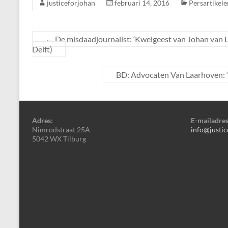
justiceforjohan
februari 14, 2016
Persartikele
←
De misdaadjournalist: ‘Kwelgeest van Johan van L
Delft)
BD: Advocaten Van Laarhoven: ‘
Adres:
E-mailadres
Nimrodstraat 25A
info@justic
5042 WX Tilburg