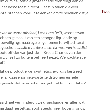
om criminaliteit die grote schade toebrengt aan de
et beste tot zijn recht. Het zijn zaken die veel
Twee
tal stappen vooruit te denken om te bereiken dat je
ing van de zware misdaad, Lucas van Delft,
wordt ervan
 hebben gemaakt van een beoogde liquidatie op
e beveiligingsmaatregelen genomen terwijl achteraf
s geschorst.
Justitie verdenkt hem formeel van het delict
oofdofficier van justitie in Breda, Charles van der
en zichzelf zo buitenspel heeft gezet. We wachten de
af”.
at de productie van synthetische drugs bestreed.
rein. Ik zag enorme zwarte geldstromen en hele
 geweld dat ze in het milieu gebruikten: liquidaties.”
paald niet verminderd. „De drugshandel en alles wat
isdaad nestelt zich ook steeds meer bovengronds.