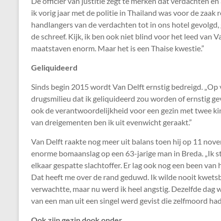
De officier van justitie zegt te merken dat verdachten e
ik vorig jaar met de politie in Thailand was voor de z
handlangers van de verdachten tot in ons hotel gevolgd,
de schreef. Kijk, ik ben ook niet blind voor het leed van 
maatstaven enorm. Maar het is een Thaise kwestie.”
Geliquideerd
Sinds begin 2015 wordt Van Delft ernstig bedreigd. „Op
drugsmilieu dat ik geliquideerd zou worden of ernstig gev
ook de verantwoordelijkheid voor een gezin met twee ki
van dreigementen ben ik uit evenwicht geraakt.”
Van Delft raakte nog meer uit balans toen hij op 11 no
enorme bomaanslag op een 63-jarige man in Breda. „Ik st
elkaar gespatte slachtoffer. Er lag ook nog een been van
Dat heeft me over de rand geduwd. Ik wilde nooit kwets
verwachtte, maar nu werd ik heel angstig. Dezelfde dag w
van een man uit een singel werd gevist die zelfmoord had
Ook zijn gezin dook onder