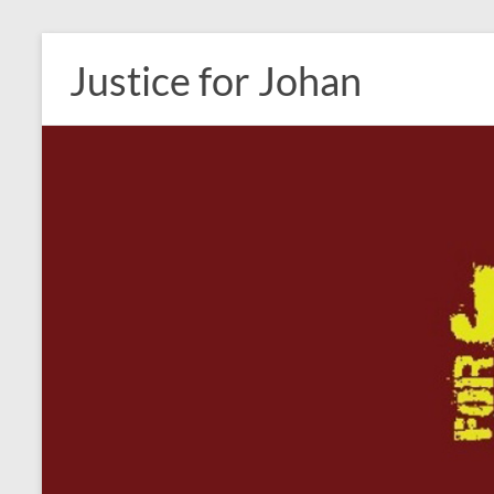
Ga
naar
Justice for Johan
de
inhoud