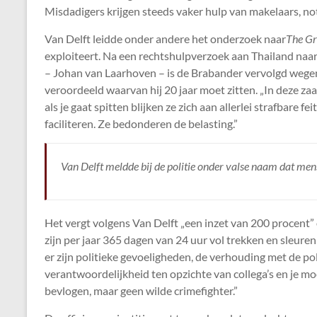
Misdadigers krijgen steeds vaker hulp van makelaars, not
Van Delft leidde onder andere het onderzoek naar
The G
exploiteert. Na een rechtshulpverzoek aan Thailand naa
– Johan van Laarhoven – is de Brabander vervolgd wegens 
veroordeeld waarvan hij 20 jaar moet zitten. „In deze z
als je gaat spitten blijken ze zich aan allerlei strafbare 
faciliteren. Ze bedonderen de belasting.”
Van Delft meldde bij de politie onder valse naam dat me
Het vergt volgens Van Delft „een inzet van 200 procent” 
zijn per jaar 365 dagen van 24 uur vol trekken en sleuren
er zijn politieke gevoeligheden, de verhouding met de po
verantwoordelijkheid ten opzichte van collega’s en je m
bevlogen, maar geen wilde crimefighter.”