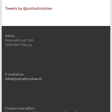
Tweets by @justiceforjohan
Adres:
Nimrodstraat 25A
5042 WX Tilburg
E-mailadres:
info@justiceforjohan.nl
Contact met editor: