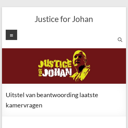
Ga
naar
Justice for Johan
de
inhoud
Menu
Uitstel van beantwoording laatste
kamervragen