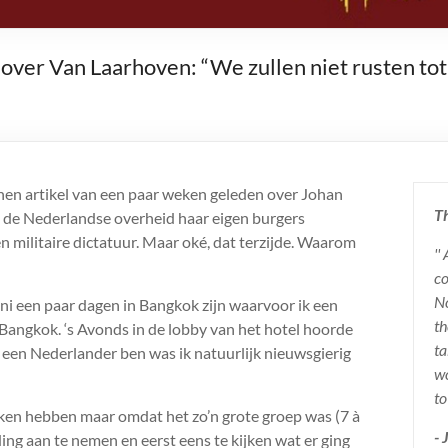
ver Van Laarhoven: “We zullen niet rusten tot 
enen artikel van een paar weken geleden over Johan
Th
de Nederlandse overheid haar eigen burgers
n militaire dictatuur. Maar oké, dat terzijde. Waarom
''
co
No
uni een paar dagen in Bangkok zijn waarvoor ik een
th
Bangkok. ‘s Avonds in de lobby van het hotel hoorde
ta
een Nederlander ben was ik natuurlijk nieuwsgierig
wo
to
ken hebben maar omdat het zo’n grote groep was (7 à
-
g aan te nemen en eerst eens te kijken wat er ging