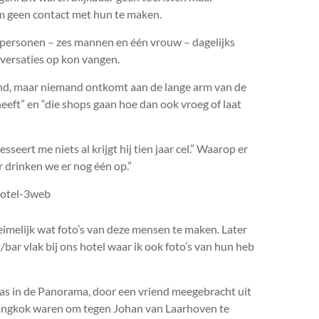
om geen contact met hun te maken.
 personen – zes mannen en één vrouw – dagelijks
versaties op kon vangen.
iland, maar niemand ontkomt aan de lange arm van de
 heeft” en “die shops gaan hoe dan ook vroeg of laat
eert me niets al krijgt hij tien jaar cel.” Waarop er
 drinken we er nog één op.”
eimelijk wat foto’s van deze mensen te maken. Later
bar vlak bij ons hotel waar ik ook foto’s van hun heb
 las in de Panorama, door een vriend meegebracht uit
Bangkok waren om tegen Johan van Laarhoven te