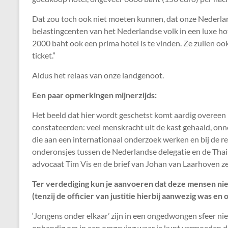
Dat zou toch ook niet moeten kunnen, dat onze Nederla
belastingcenten van het Nederlandse volk in een luxe ho
2000 baht ook een prima hotel is te vinden. Ze zullen oo
ticket.”
Aldus het relaas van onze landgenoot.
Een paar opmerkingen mijnerzijds:
Het beeld dat hier wordt geschetst komt aardig overee
constateerden: veel menskracht uit de kast gehaald, on
die aan een internationaal onderzoek werken en bij de 
onderonsjes tussen de Nederlandse delegatie en de Tha
advocaat Tim Vis en de brief van Johan van Laarhoven ze
Ter verdediging kun je aanvoeren dat deze mensen niet
(tenzij de officier van justitie hierbij aanwezig was en
‘Jongens onder elkaar’ zijn in een ongedwongen sfeer niet 
onhandig om in een omgeving waar je kunt vermoeden da