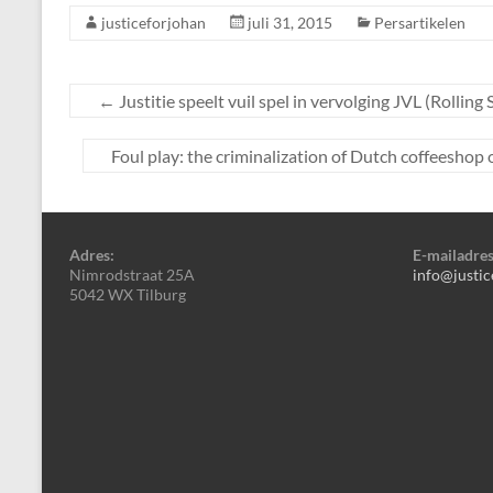
justiceforjohan
juli 31, 2015
Persartikelen
←
Justitie speelt vuil spel in vervolging JVL (Rolling
Foul play: the criminalization of Dutch coffeesh
Adres:
E-mailadres
Nimrodstraat 25A
info@justic
5042 WX Tilburg