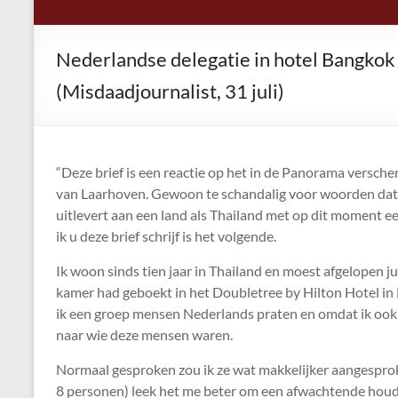
Nederlandse delegatie in hotel Bangkok o
(Misdaadjournalist, 31 juli)
“Deze brief is een reactie op het in de Panorama versch
van Laarhoven. Gewoon te schandalig voor woorden dat 
uitlevert aan een land als Thailand met op dit moment ee
ik u deze brief schrijf is het volgende.
Ik woon sinds tien jaar in Thailand en moest afgelopen j
kamer had geboekt in het Doubletree by Hilton Hotel in 
ik een groep mensen Nederlands praten en omdat ik ook 
naar wie deze mensen waren.
Normaal gesproken zou ik ze wat makkelijker aangespro
8 personen) leek het me beter om een afwachtende houdin