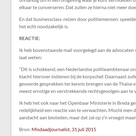
elkaar te converseren. Dat zullen ze hierna niet meer d
En dat businessclass-reizen door politiemensen: speelde 
het echt noodzakelijk is.
REACTIE:
Ik heb bovenstaande mail voorgelegd aan de advocaten
laat weten:
“Dit is schokkend, een Nederlandse politieambtenaar onw
klacht hierover indienen bij de korpschef. Daarnaast zul
gevoerde gesprekken ter kennis brengen van de Thaise e
meest ernstige en verstrekkende rechtsgevolgen aan te 
Ik heb het ook naar het Openbaar Ministerie in Breda ges
redelijkheid een reactie van te verwachten. Mocht men da
aandacht aan besteden, maar dat zal op z’n vroegst ma
Bron:
Misdaadjournalist, 31 juli 2015