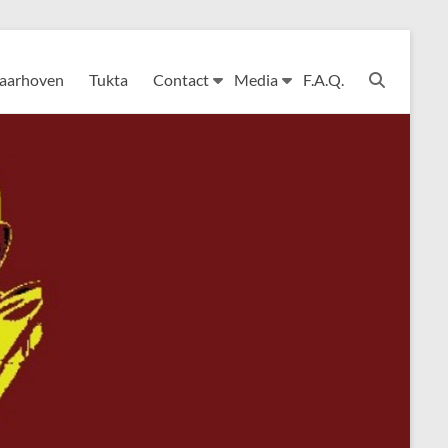
Laarhoven
Tukta
Contact
Media
F.A.Q.