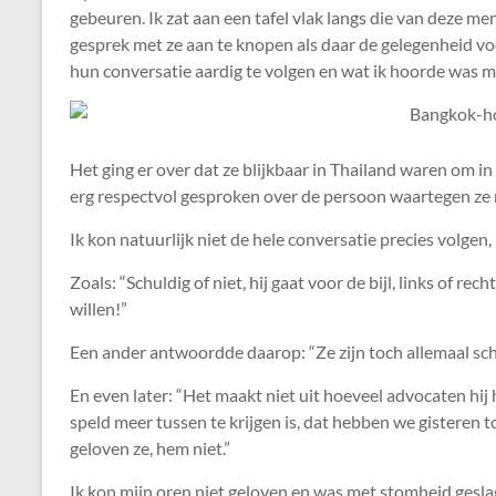
gebeuren. Ik zat aan een tafel vlak langs die van deze 
gesprek met ze aan te knopen als daar de gelegenheid v
hun conversatie aardig te volgen en wat ik hoorde was m
Het ging er over dat ze blijkbaar in Thailand waren om in
erg respectvol gesproken over de persoon waartegen ze
Ik kon natuurlijk niet de hele conversatie precies volgen
Zoals: “Schuldig of niet, hij gaat voor de bijl, links of re
willen!”
Een ander antwoordde daarop: “Ze zijn toch allemaal sc
En even later: “Het maakt niet uit hoeveel advocaten hij 
speld meer tussen te krijgen is, dat hebben we gisteren 
geloven ze, hem niet.”
Ik kon mijn oren niet geloven en was met stomheid gesla