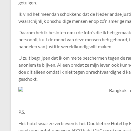
getuigen.
Ik vind het meer dan schokkend dat de Nederlandse justi
waarschijnlijk onschuldige mensen er op zo’n smerige mani
Daarom heb ik besloten om u de foto’s die ik heb gemaak
persoonlijk uit de mond van deze mensen heb gehoord, to
handelen van justitie wereldkundig wilt maken.
U zult begrijpen dat ik om me te beschermen tegen de r
anoniem te blijven. Alleen omdat ze mijn leven ook kunne
doe dit alleen omdat ik niet tegen onrechtvaardigheid ka
geschokt.
P.S.
Het hotel waar ze verbleven is het Doubletree Hotel by 
goedkoop hotel, ongeveer 6000 baht (150 euro) per nach