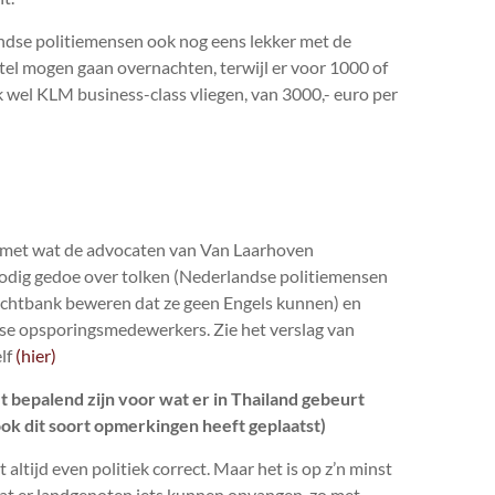
ndse politiemensen ook nog eens lekker met de
tel mogen gaan overnachten, terwijl er voor 1000 of
k wel KLM business-class vliegen, van 3000,- euro per
n met wat de advocaten van Van Laarhoven
nodig gedoe over tolken (Nederlandse politiemensen
rechtbank beweren dat ze geen Engels kunnen) en
ise opsporingsmedewerkers. Zie het verslag van
lf
(hier)
 bepalend zijn voor wat er in Thailand gebeurt
 ook dit soort opmerkingen heeft geplaatst)
altijd even politiek correct. Maar het is op z’n minst
t er landgenoten iets kunnen opvangen, zo met