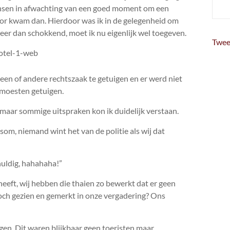
mensen in afwachting van een goed moment om een
oor kwam dan. Hierdoor was ik in de gelegenheid om
eer dan schokkend, moet ik nu eigenlijk wel toegeven.
Twee
 een of andere rechtszaak te getuigen en er werd niet
 moesten getuigen.
, maar sommige uitspraken kon ik duidelijk verstaan.
chtsom, niemand wint het van de politie als wij dat
huldig, hahahaha!”
heeft, wij hebben die thaien zo bewerkt dat er geen
toch gezien en gemerkt in onze vergadering? Ons
gen. Dit waren blijkbaar geen toeristen maar