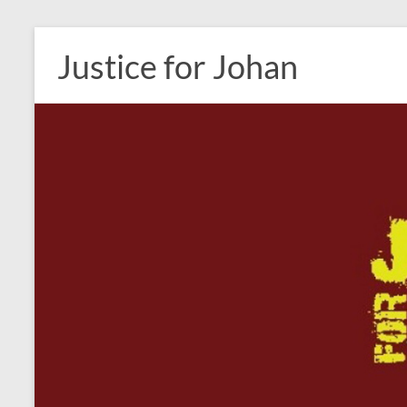
Ga
naar
Justice for Johan
de
inhoud