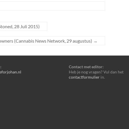
 Stoned, 28 Juli 2015)
op owners (Cannabis News Network, 29 augustus)
→
:
Contact met editor:
eforjohan.nl
Heb je nog vragen? Vul dan het
contactformulier
in.