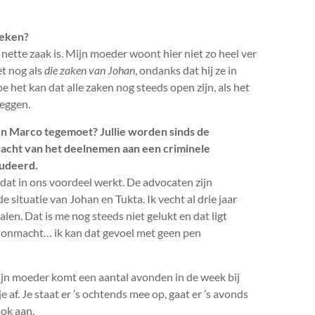
reken?
, nette zaak is. Mijn moeder woont hier niet zo heel ver
et nog als
die zaken van Johan
, ondanks dat hij ze in
e het kan dat alle zaken nog steeds open zijn, als het
leggen.
 en Marco tegemoet? Jullie worden sinds de
dacht van het deelnemen aan een criminele
audeerd.
f dat in ons voordeel werkt. De advocaten zijn
e situatie van Johan en Tukta. Ik vecht al drie jaar
en. Dat is me nog steeds niet gelukt en dat ligt
e onmacht… ik kan dat gevoel met geen pen
ijn moeder komt een aantal avonden in de week bij
je af. Je staat er ’s ochtends mee op, gaat er ’s avonds
ook aan.