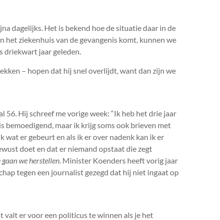
na dagelijks. Het is bekend hoe de situatie daar in de
 nog in het ziekenhuis van de gevangenis komt, kunnen we
is driekwart jaar geleden.
kken – hopen dat hij snel overlijdt, want dan zijn we
al 56. Hij schreef me vorige week: “Ik heb het drie jaar
 is bemoedigend, maar ik krijg soms ook brieven met
jk wat er gebeurt en als ik er over nadenk kan ik er
bewust doet en dat er niemand opstaat die zegt
e gaan we herstellen
. Minister Koenders heeft vorig jaar
ap tegen een journalist gezegd dat hij niet ingaat op
alt er voor een politicus te winnen als je het