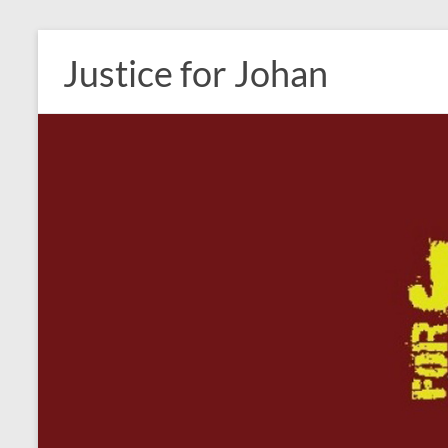
Ga
naar
Justice for Johan
de
inhoud