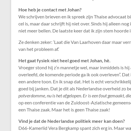
Hoe heb je contact met Johan?
We schrijven brieven en ik spreek zijn Thaise advocaat bij
cel is, maar daar schrijft hij niet over. Sinds hij alleen
niet meer bellen. De laatste keer dat ik zijn stem hoorde 
Ze denken zeker: ‘Laat die Van Laarhoven daar maar verre
van het probleem af.’
Het gaat fysiek niet heel goed met Johan, hè.
Vroeger stond hij z’n mannetje wel, maar inmiddels is hij 
overleefd, de komende periode ga ik ook overleven”. Dat
een andere toon. En ik snap dat. Het is echt verschrikkeli
goed bij janken. Dat je dit als Nederlandse overheid zo 
potverdomme, nu is het afgelopen. Er is een fout gemaakt, di
op een conferentie van de Zuidoost-Aziatische gemeensch
een Thaise zaak. Maar het ís geen Thaise zaak!
Vind je dat de Nederlandse politiek meer kan doen?
D66-Kamerlid Vera Bergkamp spant zich erg in. Maar wat v