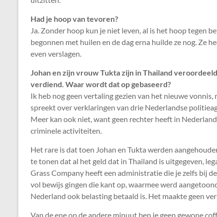
Had je hoop van tevoren?
Ja. Zonder hoop kun je niet leven, al is het hoop tegen 
begonnen met huilen en de dag erna huilde ze nog. Ze hee
even verslagen.
Johan en zijn vrouw Tukta zijn in Thailand veroordeeld
verdiend. Waar wordt dat op gebaseerd?
Ik heb nog geen vertaling gezien van het nieuwe vonnis, 
spreekt over verklaringen van drie Nederlandse politieag
Meer kan ook niet, want geen rechter heeft in Nederland 
criminele activiteiten.
Het rare is dat toen Johan en Tukta werden aangehoude
te tonen dat al het geld dat in Thailand is uitgegeven, l
Grass Company heeft een administratie die je zelfs bij de
vol bewijs gingen die kant op, waarmee werd aangetoond d
Nederland ook belasting betaald is. Het maakte geen vers
Van de ene op de andere minuut ben je geen gewone cof