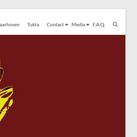
Laarhoven
Tukta
Contact
Media
F.A.Q.