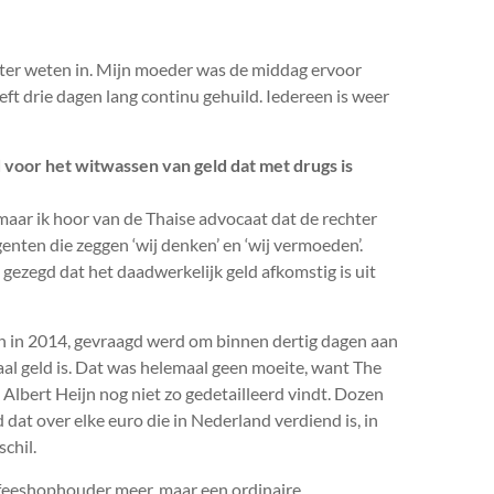
beter weten in. Mijn moeder was de middag ervoor
ft drie dagen lang continu gehuild. Iedereen is weer
 voor het witwassen van geld dat met drugs is
maar ik hoor van de Thaise advocaat dat de rechter
enten die zeggen ‘wij denken’ en ‘wij vermoeden’.
gezegd dat het daadwerkelijk geld afkomstig is uit
n in 2014, gevraagd werd om binnen dertig dagen aan
egaal geld is. Dat was helemaal geen moeite, want The
 Albert Heijn nog niet zo gedetailleerd vindt. Dozen
at over elke euro die in Nederland verdiend is, in
chil.
feeshophouder meer, maar een ordinaire