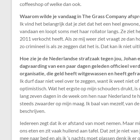
coffeeshop of welke dan ook.
Waarom wilde je vandaag in The Grass Company afsp
Ik vind het belangrijk dat je ziet dat het een heel gewone
vandaan en loopt soms met haar rollator langs. Ze ziet h
2011 verkocht heeft. Als ze mij weer ziet vraagt ze dan ho
zo crimineel is als ze zeggen dat het is. Dat kan ik niet uit
Hoe zie je de Nederlandse strafzaak tegen jou, Johan
dagvaarding van een paar dagen geleden officieel ver
organisatie, die geld heeft witgewassen en heeft gefr
Ik durf daar niet veel over te zeggen, want ik weet niet o
optimistisch. Wat het ergste op mijn schouders drukt, is d
lang zeven dagen in de week om hen naar Nederland te hal
steeds zwaarder op mijn maag. Ik baal van mezelf, van d
beschrijven.
Iedereen zegt dat ik er afstand van moet nemen. Maar m
ons eten en zit vaak huilend aan tafel. Dat zet je niet van 
mee naar bed en als ik ’s nachts moet plassen denk ik er 