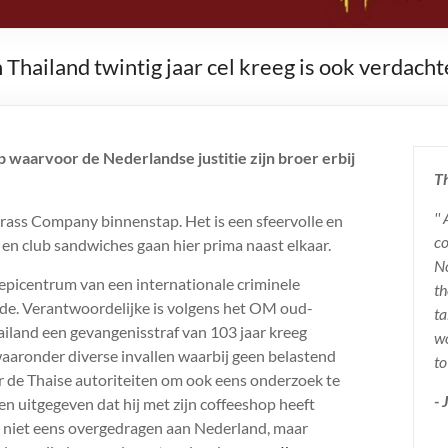
hailand twintig jaar cel kreeg​​ is ook verdacht
aarvoor de Nederlandse justitie zijn broer erbij
Th
''
rass Company binnenstap. Het is een sfeervolle en
co
 en club sandwiches gaan hier prima naast elkaar.
No
epicentrum van een internationale criminele
th
ude. Verantwoordelijke is volgens het OM oud-
ta
iland een gevangenisstraf van 103 jaar kreeg
wo
aronder diverse invallen waarbij geen belastend
to
r de Thaise autoriteiten om ook eens onderzoek te
-
n uitgegeven dat hij met zijn coffeeshop heeft
ij niet eens overgedragen aan Nederland, maar